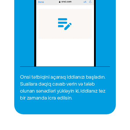
Onsi tətbiqini açaraq iddianızı başladın. 
Suallara dəqiq cavab verin və tələb 
olunan sənədləri yükləyin ki, iddianız tez 
bir zamanda icra edilsin.