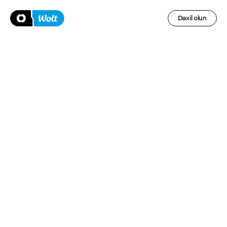
Daxil olun
Wolt Courier 
Partnyorları üçün 
sığorta.
Siz Wolt ilə çatdırılma etdiyiniz zaman biz sizi əhatə edirik.
İndi qeydiyyatdan keçin