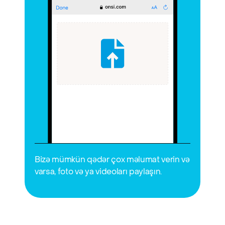
Bizə mümkün qədər çox məlumat verin və 
varsa, foto və ya videoları paylaşın.