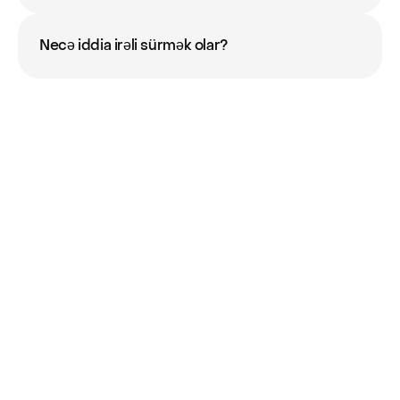
Necə iddia irəli sürmək olar?
Oİnsi-də artıq 
qeydiyyatdan 
keçmisiniz?