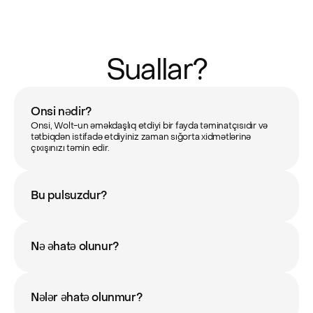
Suallar?
Onsi nədir?
Onsi, Wolt-un əməkdaşlıq etdiyi bir fayda təminatçısıdır və 
tətbiqdən istifadə etdiyiniz zaman sığorta xidmətlərinə 
çıxışınızı təmin edir.  
Bu pulsuzdur?
Nə əhatə olunur?
Nələr əhatə olunmur?  