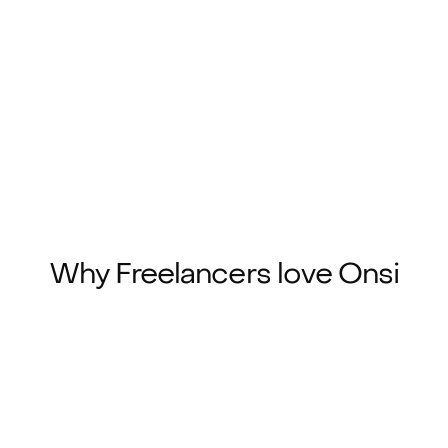
Kortingen
Bij Onsi kun je meer met jouw zuurverdiende 
geld. Vouchers zijn eenvoudig te bestellen en 
gebruiken.
Aanmelden
Why Freelancers love Onsi