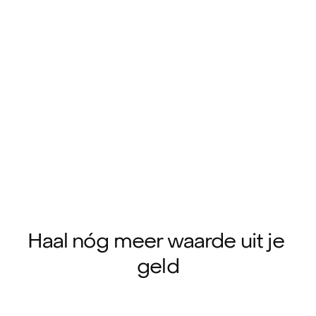
Ontdek jouw voordelen
Meld je binnen enkele minuten aan en ontdek 
alle voordelen
Bekijk jouw dekkingen
Volg jouw claim
Aanmelden
Haal nóg meer waarde uit je 
geld