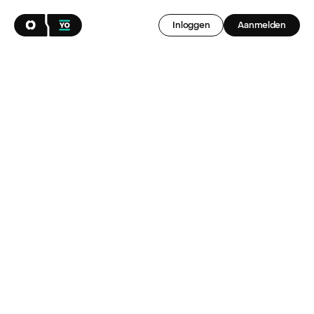
Inloggen
Aanmelden
Breng het beste 
in jezelf naar 
boven als 
freelancer